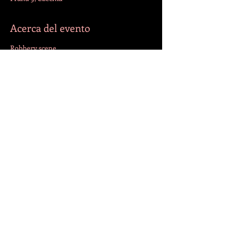
Acerca del evento
Robbery scene
Compartir este evento
¡SÍGANOS!
© 2022 por Jazmín. Creado con
Wix.com