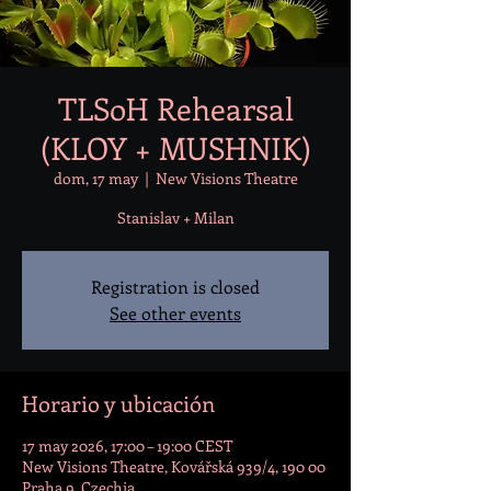
TLSoH Rehearsal
(KLOY + MUSHNIK)
dom, 17 may
  |  
New Visions Theatre
Stanislav + Milan
Registration is closed
See other events
Horario y ubicación
17 may 2026, 17:00 – 19:00 CEST
New Visions Theatre, Kovářská 939/4, 190 00
Praha 9, Czechia