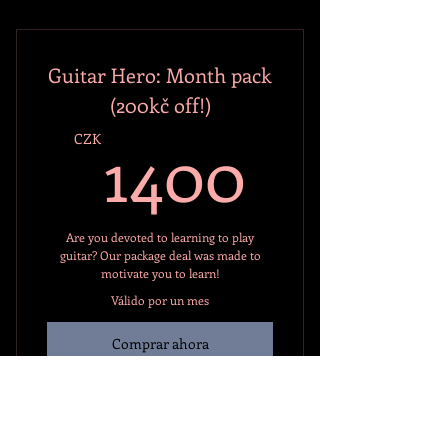
Guitar Hero: Month pack
(200kč off!)
1400C
1400
CZK
Are you devoted to learning to play
guitar? Our package deal was made to
motivate you to learn!
Válido por un mes
Comprar ahora
Guitar lessons