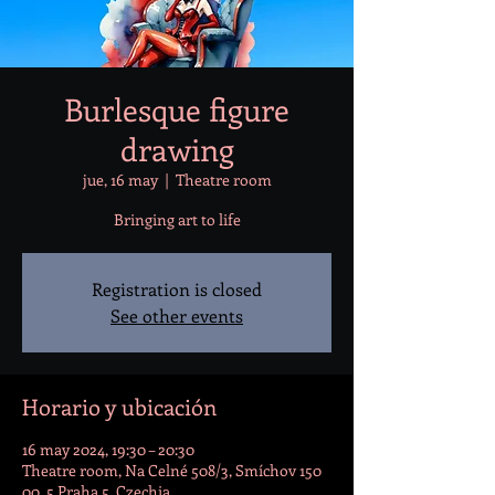
Burlesque figure
drawing
jue, 16 may
  |  
Theatre room
Bringing art to life
Registration is closed
See other events
Horario y ubicación
16 may 2024, 19:30 – 20:30
Theatre room, Na Celné 508/3, Smíchov 150
00, 5 Praha 5, Czechia