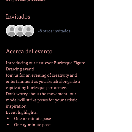
Invitados
+8 otros invitados
Acerca del evento
Introducing our first-ever Burlesque Figure 
Drawing event!
Join us for an evening of creativity and 
entertainment as you sketch alongside a 
captivating burlesque performer.
Don't worry about the movement -our 
model will strike poses for your artistic 
inspiration
Event highlights:
One 10-minute pose
One 15-minute pose