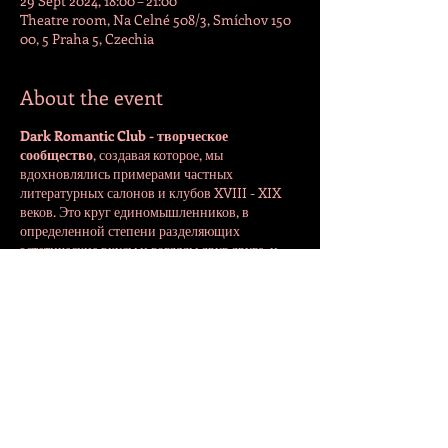
29 Sept 2024, 18:00 – 21:00
Theatre room, Na Celné 508/3, Smíchov 150
00, 5 Praha 5, Czechia
About the event
Dark Romantic Club - творческое
сообщество
, создавая которое, мы
вдохновлялись примерами частных
литературных салонов и клубов XVIII - XIX
веков. Это круг единомышленников, в
определенной степени разделяющих
эстетические вкусы и взгляды друг друга, и
способных к доброжелательному и
конструктивному общению на творческие
темы.
Share this event