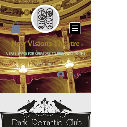
New Visions Theatre
A SAFE SPACE FOR CREATORS TO BRING ART TO THE
COMMUNITY
Log In