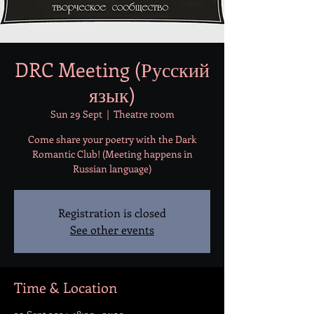
DRC Meeting (Русский
язык)
Sun 29 Sept
  |  
Theatre room
Come share your poetry with the Dark
Romantic Club! (Meeting happens in
Russian language)
Registration is closed
See other events
Time & Location