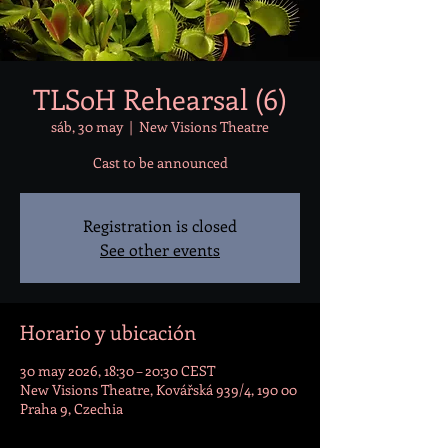
TLSoH Rehearsal (6)
sáb, 30 may
  |  
New Visions Theatre
Cast to be announced
Registration is closed
See other events
Horario y ubicación
30 may 2026, 18:30 – 20:30 CEST
New Visions Theatre, Kovářská 939/4, 190 00
Praha 9, Czechia