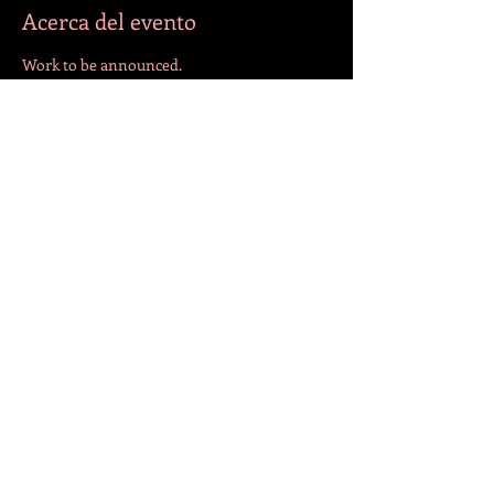
Acerca del evento
Work to be announced.
Compartir este evento
¡SÍGANOS!
© 2022 por Jazmín. Creado con
Wix.com
VOLVER ARRIBA