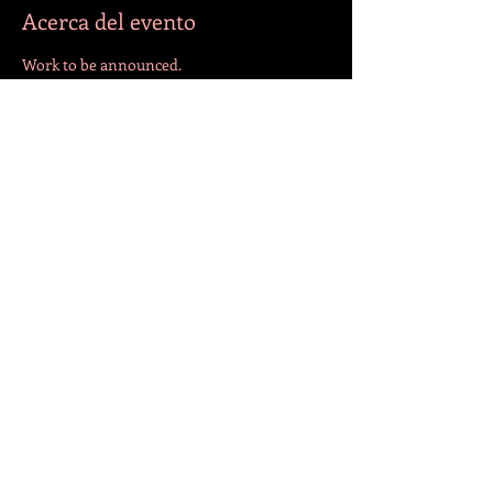
Acerca del evento
Work to be announced.
Compartir este evento
¡SÍGANOS!
© 2022 por Jazmín. Creado con
Wix.com
VOLVER ARRIBA