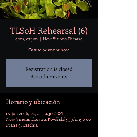
TLSoH Rehearsal (6)
dom, 07 jun
  |  
New Visions Theatre
Cast to be announced
Registration is closed
See other events
Horario y ubicación
07 jun 2026, 18:30 – 20:30 CEST
New Visions Theatre, Kovářská 939/4, 190 00
Praha 9, Czechia