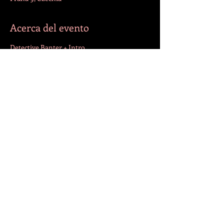
Acerca del evento
Detective Banter + Intro
Compartir este evento
¡SÍGANOS!
© 2022 por Jazmín. Creado con
Wix.com