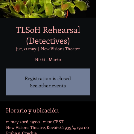
TLSoH Rehearsal
(Detectives)
jue, 21 may
  |  
New Visions Theatre
Nikki + Marko
Registration is closed
See other events
Horario y ubicación
21 may 2026, 19:00 – 21:00 CEST
New Visions Theatre, Kovářská 939/4, 190 00
Praha 9, Czechia