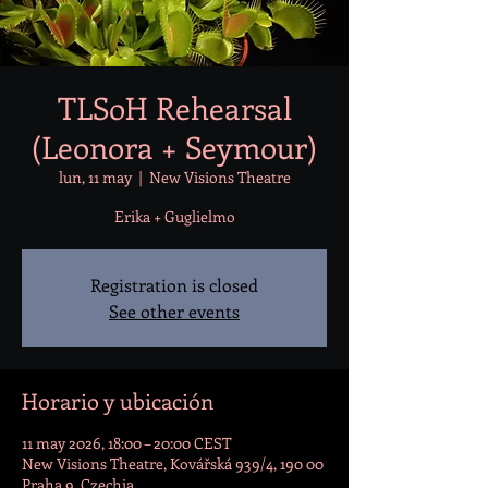
TLSoH Rehearsal
(Leonora + Seymour)
lun, 11 may
  |  
New Visions Theatre
Erika + Guglielmo
Registration is closed
See other events
Horario y ubicación
11 may 2026, 18:00 – 20:00 CEST
New Visions Theatre, Kovářská 939/4, 190 00
Praha 9, Czechia