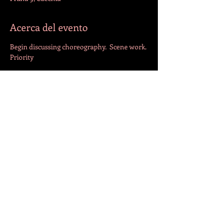
Acerca del evento
Begin discussing choreography.  Scene work. 
Priority
Scene should be properly rehearsed
Compartir este evento
¡SÍGANOS!