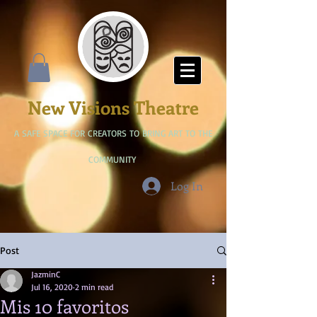
New Visions Theatre
A SAFE SPACE FOR CREATORS TO BRING ART TO THE
COMMUNITY
Log In
Post
JazminC
Jul 16, 2020
2 min read
Mis 10 favoritos