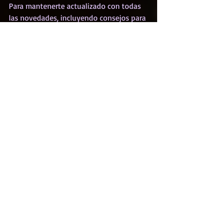
Para mantenerte actualizado con todas 
las novedades, incluyendo consejos para 
crear tu página web y artículos 
interesantes, dirígete al Blog de Wix. 
Encontrarás una fuente permanente de 
inspiración para crear tu propio blog, y 
consejos para crear contenido original, 
increíbles imágenes y videos. Comienza 
a crear tu propio blog ahora mismo.
Recent Posts
See All