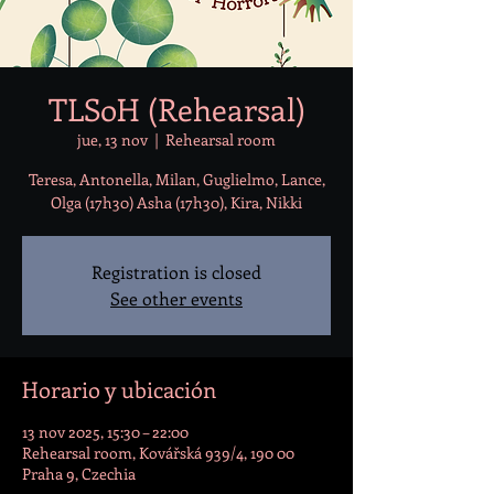
TLSoH (Rehearsal)
jue, 13 nov
  |  
Rehearsal room
Teresa, Antonella, Milan, Guglielmo, Lance,
Olga (17h30) Asha (17h30), Kira, Nikki
Registration is closed
See other events
Horario y ubicación
13 nov 2025, 15:30 – 22:00
Rehearsal room, Kovářská 939/4, 190 00
Praha 9, Czechia