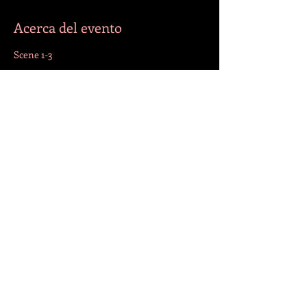
Acerca del evento
Scene 1-3
Compartir este evento
¡SÍGANOS!
© 2022 por Jazmín. Creado con
Wix.com