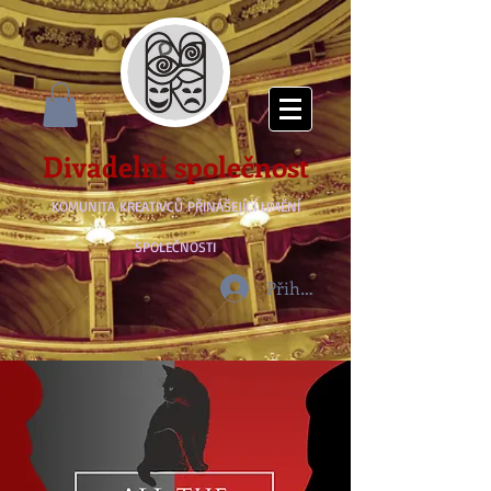
Divadelní společnost
KOMUNITA KREATIVCŮ PŘINÁŠEJÍCÍ UMĚNÍ
SPOLEČNOSTI
Přihlásit se