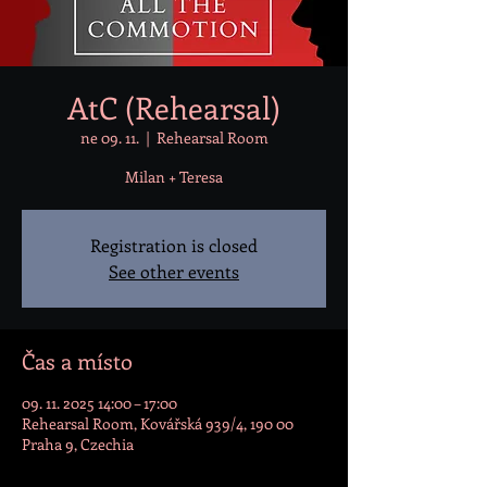
AtC (Rehearsal)
ne 09. 11.
  |  
Rehearsal Room
Milan + Teresa
Registration is closed
See other events
Čas a místo
09. 11. 2025 14:00 – 17:00
Rehearsal Room, Kovářská 939/4, 190 00
Praha 9, Czechia