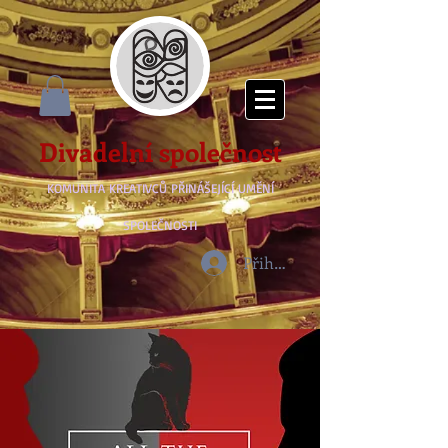
Divadelní společnost
KOMUNITA KREATIVCŮ PŘINÁŠEJÍCÍ UMĚNÍ
SPOLEČNOSTI
Přihlásit se