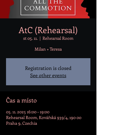
AtC (Rehearsal)
st 05. 11.
  |  
Rehearsal Room
Milan + Teresa
Registration is closed
See other events
Čas a místo
05. 11. 2025 16:00 – 19:00
Rehearsal Room, Kovářská 939/4, 190 00
Praha 9, Czechia