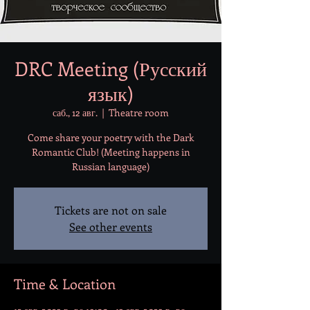
DRC Meeting (Русский
язык)
саб., 12 авг.
  |  
Theatre room
Come share your poetry with the Dark
Romantic Club! (Meeting happens in
Russian language)
Tickets are not on sale
See other events
Time & Location