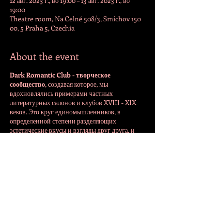
12 авг. 2023 г., во 19:00 – 13 авг. 2023 г., во
19:00
Theatre room, Na Celné 508/3, Smíchov 150
00, 5 Praha 5, Czechia
About the event
Dark Romantic Club - творческое
сообщество
, создавая которое, мы
вдохновлялись примерами частных
литературных салонов и клубов XVIII - XIX
веков. Это круг единомышленников, в
определенной степени разделяющих
эстетические вкусы и взгляды друг друга, и
способных к доброжелательному и
конструктивному общению на творческие
темы.
Share this event