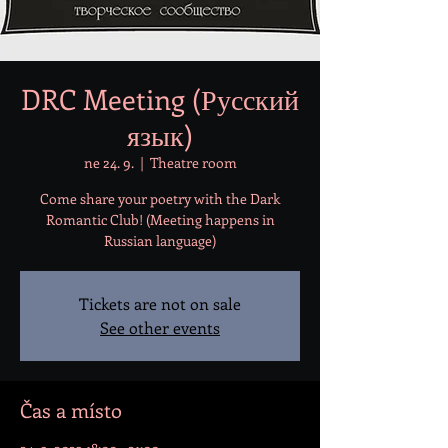
DRC Meeting (Русский
язык)
ne 24. 9.
  |  
Theatre room
Come share your poetry with the Dark
Romantic Club! (Meeting happens in
Russian language)
Tickets are not on sale
See other events
Čas a místo