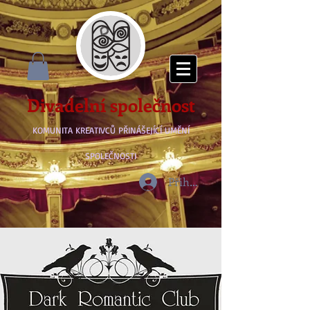
Divadelní společnost
KOMUNITA KREATIVCŮ PŘINÁŠEJÍCÍ UMĚNÍ
SPOLEČNOSTI
Přihlásit se