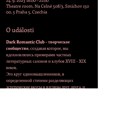
24. 9. 2023 18:00 – 21:00
Theatre room, Na Celné 508/3, Smíchov 150
00, 5 Praha 5, Czechia
O události
Dark Romantic Club - творческое 
сообщество
, создавая которое, мы 
вдохновлялись примерами частных 
литературных салонов и клубов XVIII - XIX 
веков.

Это круг единомышленников, в 
определенной степени разделяющих 
эстетические вкусы и взгляды друг друга, и 
способных к доброжелательному и 
конструктивному общению на творческие 
темы.