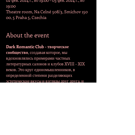
02 фев. 2024 г., во 19:00 – 03 фев. 2024 г., во
19:00
Theatre room, Na Celné 508/3, Smíchov 150
00, 5 Praha 5, Czechia
About the event
Dark Romantic Club - творческое
сообщество
, создавая которое, мы
вдохновлялись примерами частных
литературных салонов и клубов XVIII - XIX
веков. Это круг единомышленников, в
определенной степени разделяющих
эстетические вкусы и взгляды друг друга, и
способных к доброжелательному и
конструктивному общению на творческие
темы.
Share this event