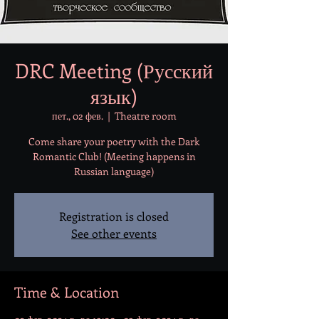
DRC Meeting (Русский
язык)
пет., 02 фев.
  |  
Theatre room
Come share your poetry with the Dark
Romantic Club! (Meeting happens in
Russian language)
Registration is closed
See other events
Time & Location