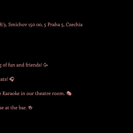
/3, Smíchov 150 00, 5 Praha 5, Czechia
 of fun and friends! 🥳
eats! 🎧
Karaoke in our theatre room. 🎭
se at the bar. 🍻