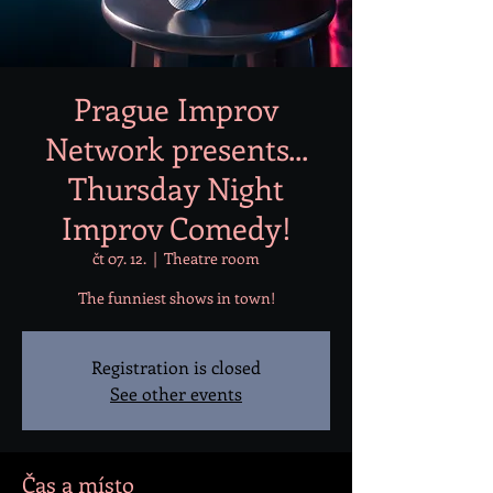
Prague Improv
Network presents...
Thursday Night
Improv Comedy!
čt 07. 12.
  |  
Theatre room
Registration is closed
See other events
Čas a místo