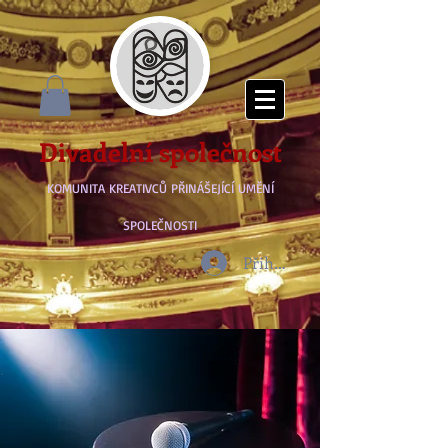
Divadelní společnost
KOMUNITA KREATIVCŮ PŘINÁŠEJÍCÍ UMĚNÍ
SPOLEČNOSTI
Přihlásit se