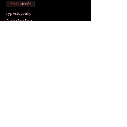
Prodej skončil
Typ vstupenky
Admission
Více informací
Cena
200,00 Kč
+5,00 Kč servisní poplatek za vstupenku
Sdílet událost