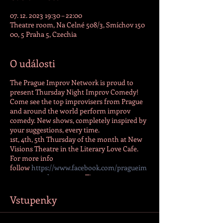
07. 12. 2023 19:30 – 22:00
Theatre room, Na Celné 508/3, Smíchov 150
00, 5 Praha 5, Czechia
O události
The Prague Improv Network is proud to
present Thursday Night Improv Comedy!
Come see the top improvisers from Prague
and around the world perform improv
comedy. New shows, completely inspired by
your suggestions, every time.
1st, 4th, 5th Thursday of the month at New
Visions Theatre in the Literary Love Cafe.
For more info
follow
https://www.facebook.com/pragueim
provnetwork
or contact Tim
(phone/WhatsApp/Signal) at +420 773 053
159.
Vstupenky