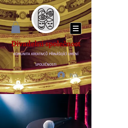
Divadelní společnost
KOMUNITA KREATIVCŮ PŘINÁŠEJÍCÍ UMĚNÍ
SPOLEČNOSTI
Přihlásit se