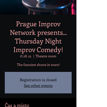
Prague Improv
Network presents...
Thursday Night
Improv Comedy!
čt 28. 12.
  |  
Theatre room
Registration is closed
See other events
Čas a místo