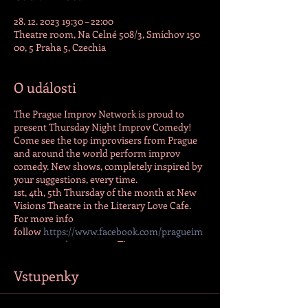
28. 12. 2023 19:30 – 22:00
Theatre room, Na Celné 508/3, Smíchov 150
00, 5 Praha 5, Czechia
O události
The Prague Improv Network is proud to
present Thursday Night Improv Comedy!
Come see the top improvisers from Prague
and around the world perform improv
comedy. New shows, completely inspired by
your suggestions, every time.
1st, 4th, 5th Thursday of the month at New
Visions Theatre in the Literary Love Cafe.
For more info
follow
https://www.facebook.com/pragueim
provnetwork
or contact Tim
(phone/WhatsApp/Signal) at +420 773 053
159.
Vstupenky