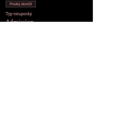
Prodej skončil
Typ vstupenky
Admission
Více informací
Cena
200,00 Kč
+5,00 Kč servisní poplatek za vstupenku
Sdílet událost