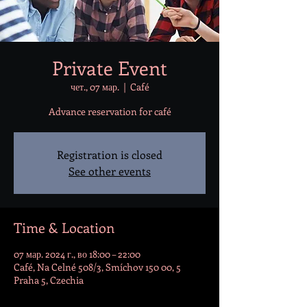
Private Event
чет., 07 мар.
  |  
Café
Advance reservation for café
Registration is closed
See other events
Time & Location
07 мар. 2024 г., во 18:00 – 22:00
Café, Na Celné 508/3, Smíchov 150 00, 5
Praha 5, Czechia