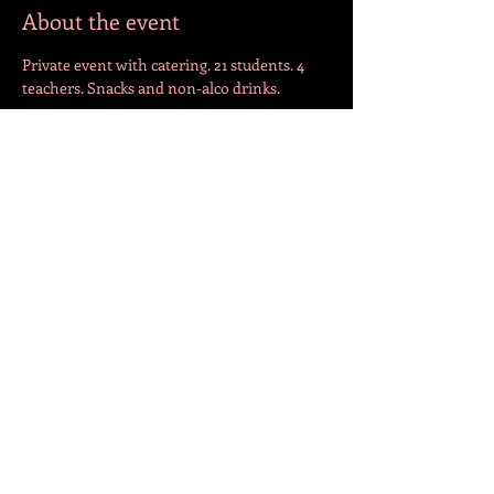
About the event
Private event with catering. 21 students. 4 
teachers. Snacks and non-alco drinks. 
Share this event
СЛЕДЕТЕ НЕ!
© 2022 by Jazmin Cepeda. Created with
Wix.com
Translation by Andrija Lutovac