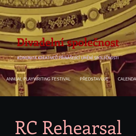
Divadelní společnost
KOMUNITA KREATIVCŮ PŘINÁŠEJÍCÍ UMĚNÍ SPOLEČNOSTI
ANNUAL PLAYWRITING FESTIVAL
PŘEDSTAVUJE
CALEND
RC Rehearsal