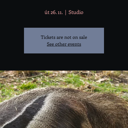
út 26. 11.
  |  
Studio
Tickets are not on sale
See other events