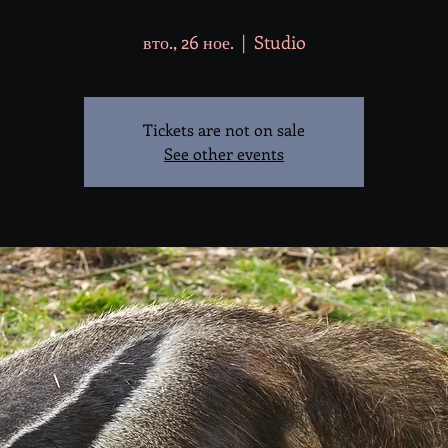
вто., 26 ное.
  |  
Studio
Tickets are not on sale
See other events