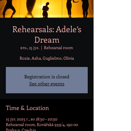
Rehearsals: Adele’s
Dream
вто., 15 јул.
  |  
Rehearsal room
Rozie, Asha, Guglielmo, Olivia
Registration is closed
See other events
Time & Location
15 јул. 2025 г., во 18:30 – 20:30
Rehearsal room, Kovářská 939/4, 190 00
Praha 9, Czechia