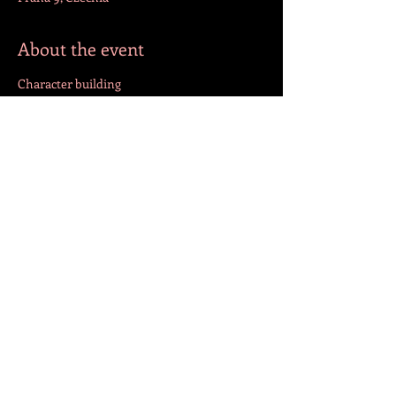
About the event
Character building 
Share this event
СЛЕДЕТЕ НЕ!
© 2022 by Jazmin Cepeda. Created with
Wix.com
Translation by Andrija Lutovac