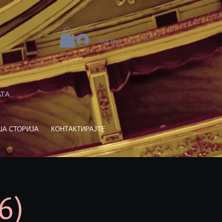
Логирај се
АТА
ША СТОРИЈА
КОНТАКТИРАЈТЕ
6)