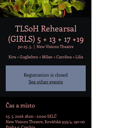
TLSoH Rehearsal
(GIRLS) 5 + 13 + 17 +19
po 25. 5.
  |  
New Visions Theatre
Kira + Guglielmo + Milan + Carolina + Lilia
Registration is closed
See other events
Čas a místo
25. 5. 2026 18:00 – 20:00 SELČ
New Visions Theatre, Kovářská 939/4, 190 00
Praha 9, Czechia