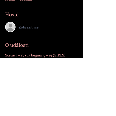
Hosté
Zobrazit vše
O události
Scene 5 + 13 + 17 begining + 19 (GIRLS)
Very busy day!
Sdílet událost