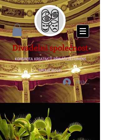
Divadelní společnost
KOMUNITA KREATIVCŮ PŘINÁŠEJÍCÍ UMĚNÍ
SPOLEČNOSTI
Přihlásit se